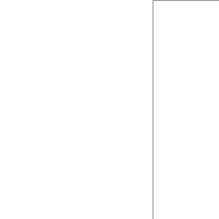
手机应用商店
首页
主页
>
手机游戏
永
大小：
语言
更新时
详情